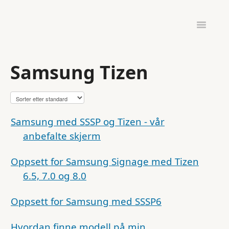
Toggle
Navigatio
ADMINISTRASJON
UTSTYR & OPPSETT
Samsung Tizen
INFOSKJERMEN GO
Samsung med SSSP og Tizen - vår
anbefalte skjerm
Oppsett for Samsung Signage med Tizen
6.5, 7.0 og 8.0
Oppsett for Samsung med SSSP6
Hvordan finne modell på min