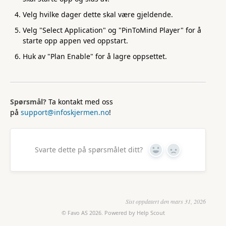
Velg hvilke dager dette skal være gjeldende.
Velg "Select Application" og "PinToMind Player" for å
starte opp appen ved oppstart.
Huk av "Plan Enable" for å lagre oppsettet.
Spørsmål?
Ta kontakt med oss
på
support@infoskjermen.no
!
Svarte dette på spørsmålet ditt?
Yes
No
Sist oppdatert den mars 31, 2026
©
Favo AS
2026.
Powered by
Help Scout