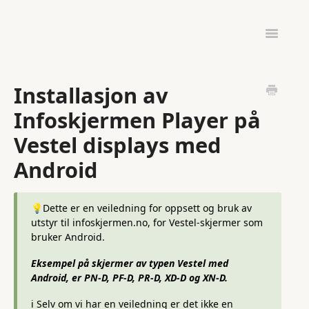
Toggle
Navigatio
ADMINISTRASJON
UTSTYR & OPPSETT
Installasjon av
INFOSKJERMEN GO
Infoskjermen Player på
Vestel displays med
Android
💡Dette er en veiledning for oppsett og bruk av
utstyr til infoskjermen.no, for Vestel-skjermer som
bruker Android.
Eksempel på skjermer av typen Vestel med
Android, er PN-D, PF-D, PR-D, XD-D og XN-D.
ℹ️ Selv om vi har en veiledning er det ikke en