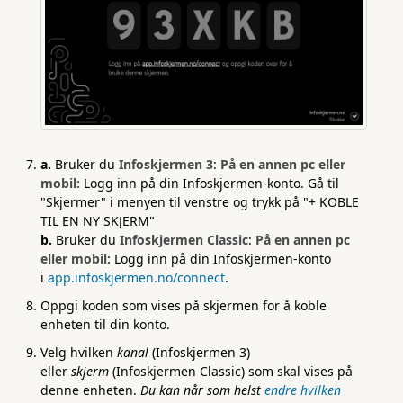
a.
Bruker du
Infoskjermen 3
:
På en annen pc eller
mobil:
Logg inn på din Infoskjermen-konto. Gå til
"Skjermer" i menyen til venstre og trykk på "+ KOBLE
TIL EN NY SKJERM"
b.
Bruker du
Infoskjermen Classic
:
På en annen pc
eller mobil:
Logg inn på din Infoskjermen-konto
i
app.infoskjermen.no/connect
.
Oppgi koden som vises på skjermen for å koble
enheten til din konto.
Velg hvilken
kanal
(Infoskjermen 3)
eller
skjerm
(Infoskjermen Classic) som skal vises på
denne enheten.
Du kan når som helst
endre hvilken