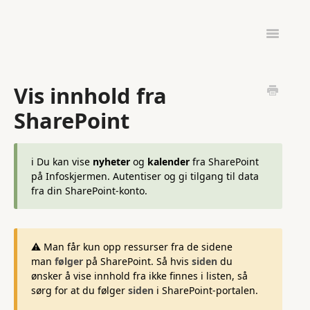
Toggle
Navigatio
ADMINISTRASJON
UTSTYR & OPPSETT
Vis innhold fra
INFOSKJERMEN GO
SharePoint
ℹ️ Du kan vise
nyheter
og
kalender
fra SharePoint
på Infoskjermen. Autentiser og gi tilgang til data
fra din SharePoint-konto.
⚠️ Man får kun opp ressurser fra de sidene
man
følger
på SharePoint. Så hvis
siden
du
ønsker å vise innhold fra ikke finnes i listen, så
sørg for at du følger
siden
i SharePoint-portalen.